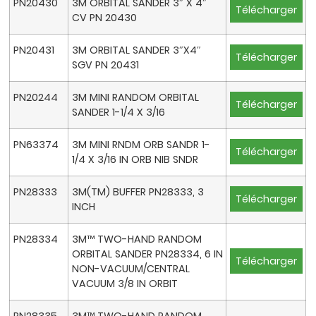
PN20430
3M ORBITAL SANDER 3″ X 4″
Télécharger
CV PN 20430
PN20431
3M ORBITAL SANDER 3″X4″
Télécharger
SGV PN 20431
PN20244
3M MINI RANDOM ORBITAL
Télécharger
SANDER 1-1/4 X 3/16
PN63374
3M MINI RNDM ORB SANDR 1-
Télécharger
1/4 X 3/16 IN ORB NIB SNDR
PN28333
3M(TM) BUFFER PN28333, 3
Télécharger
INCH
PN28334
3M™ TWO-HAND RANDOM
ORBITAL SANDER PN28334, 6 IN
Télécharger
NON-VACUUM/CENTRAL
VACUUM 3/8 IN ORBIT