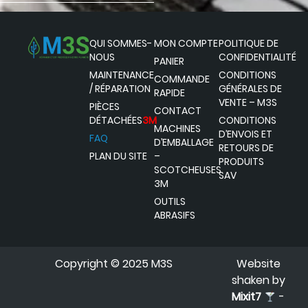
QUI SOMMES-
MON COMPTE
POLITIQUE DE
NOUS
CONFIDENTIALITÉ
PANIER
MAINTENANCE
CONDITIONS
COMMANDE
/ RÉPARATION
GÉNÉRALES DE
RAPIDE
VENTE – M3S
PIÈCES
CONTACT
DÉTACHÉES
3M
CONDITIONS
MACHINES
D’ENVOIS ET
FAQ
D’EMBALLAGE
RETOURS DE
PLAN DU SITE
–
PRODUITS
SCOTCHEUSES
SAV
3M
OUTILS
ABRASIFS
Copyright © 2025 M3S
Website
shaken by
Mixit7
-