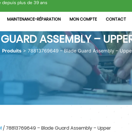
e depuis plus de 39 ans
MAINTENANCE-RÉPARATION
MON COMPTE
CONTACT
 GUARD ASSEMBLY – UPPE
>
Produits
>
78813769649 – Blade Guard Assembly – Uppe
M
/ 78813769649 – Blade Guard Assembly – Upper