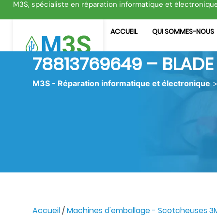
M3S, spécialiste en réparation informatique et électroniqu
ACCUEIL
QUI SOMMES-NOUS
78813769649 – BLADE
M3S - Réparation informatique et électronique
Accueil
/
Machines d'emballage - Scotcheuses 3