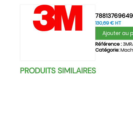
78813769649
130,69
€
HT
Ajouter au 
Référence :
3MR
Catégorie:
Mach
PRODUITS SIMILAIRES