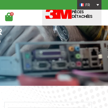
FR
PIÈCES
0
DÉTACHÉES
R
r