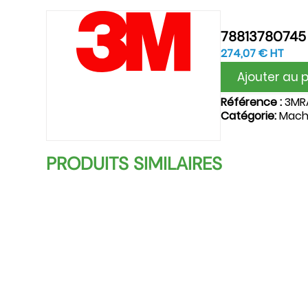
78813780745
274,07
€
HT
Ajouter au 
Référence :
3MR
Catégorie:
Mach
PRODUITS SIMILAIRES