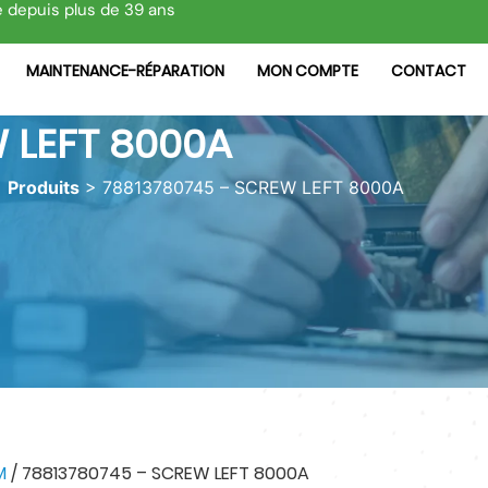
e depuis plus de 39 ans
MAINTENANCE-RÉPARATION
MON COMPTE
CONTACT
 LEFT 8000A
>
Produits
>
78813780745 – SCREW LEFT 8000A
M
/ 78813780745 – SCREW LEFT 8000A