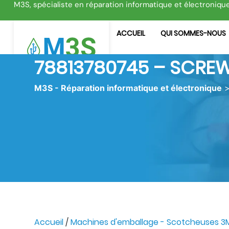
M3S, spécialiste en réparation informatique et électroniqu
ACCUEIL
QUI SOMMES-NOUS
78813780745 – SCREW
M3S - Réparation informatique et électronique
Accueil
/
Machines d'emballage - Scotcheuses 3